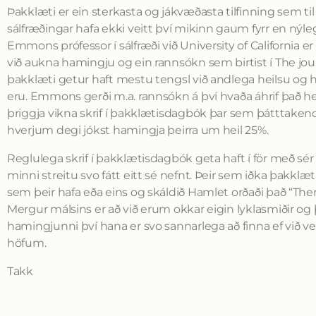
Þakklæti er ein sterkasta og jákvæðasta tilfinning sem til
sálfræðingar hafa ekki veitt því mikinn gaum fyrr en nýleg
Emmons prófessor í sálfræði við University of California e
við aukna hamingju og ein rannsókn sem birtist í The journ
þakklæti getur haft mestu tengsl við andlega heilsu 
eru. Emmons gerði m.a. rannsókn á því hvaða áhrif það hefð
þriggja vikna skrif í þakklætisdagbók þar sem þátttakendur
hverjum degi jókst hamingja þeirra um heil 25%.
Reglulega skrif í þakklætisdagbók geta haft í för með sér 
minni streitu svo fátt eitt sé nefnt. Þeir sem iðka þakklæt
sem þeir hafa eða eins og skáldið Hamlet orðaði það “Ther
Mergur málsins er að við erum okkar eigin lyklasmiðir og 
hamingjunni því hana er svo sannarlega að finna ef við velju
höfum.
Takk