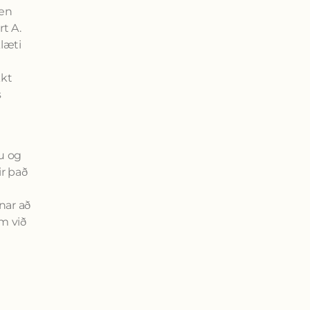
 en
rt A.
klæti
kkt
s
ku og
ir það
nar að
em við