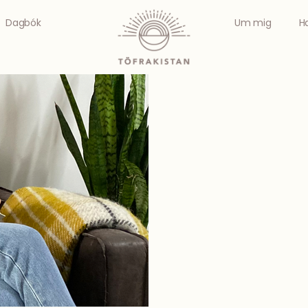
Dagbók
Um mig
H