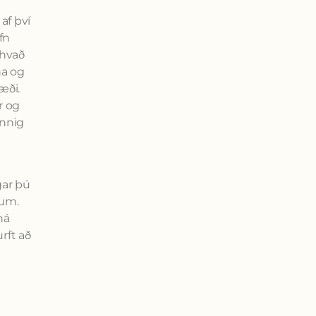
af því
fn
thvað
na og
æði.
r og
annig
.
gar þú
num.
ná
rft að