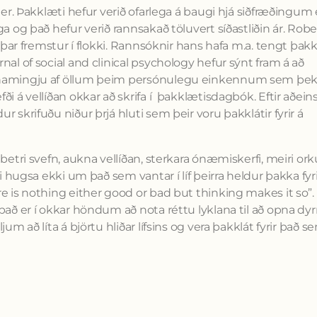
 er. Þakklæti hefur verið ofarlega á baugi hjá siðfræðingum
a og það hefur verið rannsakað töluvert síðastliðin ár. Robe
r þar fremstur í flokki. Rannsóknir hans hafa m.a. tengt þak
al of social and clinical psychology hefur sýnt fram á að
og hamingju af öllum þeim persónulegu einkennum sem þe
i á vellíðan okkar að skrifa í þakklætisdagbók. Eftir aðein
 skrifuðu niður þrjá hluti sem þeir voru þakklátir fyrir á
betri svefn, aukna vellíðan, sterkara ónæmiskerfi, meiri or
i hugsa ekki um það sem vantar í líf þeirra heldur þakka fyr
e is nothing either good or bad but thinking makes it so”.
það er í okkar höndum að nota réttu lyklana til að opna dyr
m að líta á björtu hliðar lífsins og vera þakklát fyrir það s