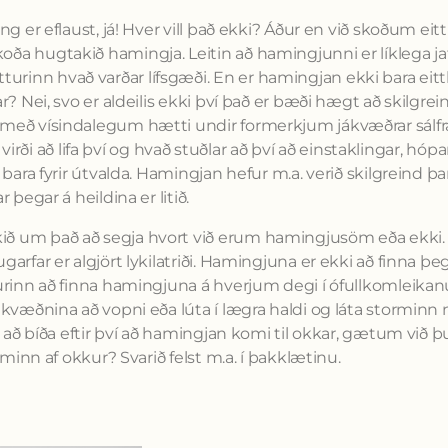
 er eflaust, já! Hver vill það ekki? Áður en við skoðum eitt 
ða hugtakið hamingja. Leitin að hamingjunni er líklega ja
rinn hvað varðar lífsgæði. En er hamingjan ekki bara eit
? Nei, svo er aldeilis ekki því það er bæði hægt að skilgrei
 með vísindalegum hætti undir formerkjum jákvæðrar sálfr
 virði að lifa því og hvað stuðlar að því að einstaklingar, hópa
bara fyrir útvalda. Hamingjan hefur m.a. verið skilgreind þ
þegar á heildina er litið.
ið um það að segja hvort við erum hamingjusöm eða ekki
rfar er algjört lykilatriði. Hamingjuna er ekki að finna þe
durinn að finna hamingjuna á hverjum degi í ófullkomleika
ákvæðnina að vopni eða lúta í lægra haldi og láta storminn 
 að bíða eftir því að hamingjan komi til okkar, gætum við þu
rminn af okkur? Svarið felst m.a. í þakklætinu.