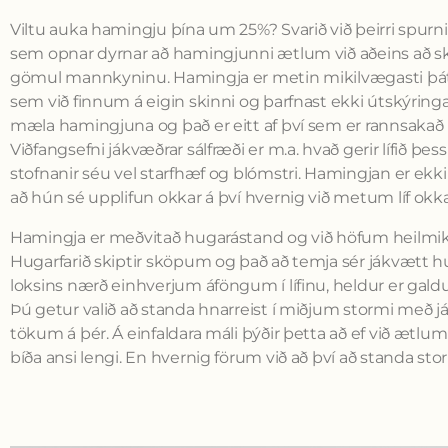
Viltu auka hamingju þína um 25%? Svarið við þeirri spurning
sem opnar dyrnar að hamingjunni ætlum við aðeins að sko
gömul mannkyninu. Hamingja er metin mikilvægasti þáttu
sem við finnum á eigin skinni og þarfnast ekki útskýringar
mæla hamingjuna og það er eitt af því sem er rannsakað
Viðfangsefni jákvæðrar sálfræði er m.a. hvað gerir lífið þess
stofnanir séu vel starfhæf og blómstri. Hamingjan er ekki 
að hún sé upplifun okkar á því hvernig við metum líf okkar 
Hamingja er meðvitað hugarástand og við höfum heilmik
Hugarfarið skiptir sköpum og það að temja sér jákvætt huga
loksins nærð einhverjum áföngum í lífinu, heldur er gal
Þú getur valið að standa hnarreist í miðjum stormi með j
tökum á þér. Á einfaldara máli þýðir þetta að ef við ætlum
bíða ansi lengi. En hvernig förum við að því að standa sto