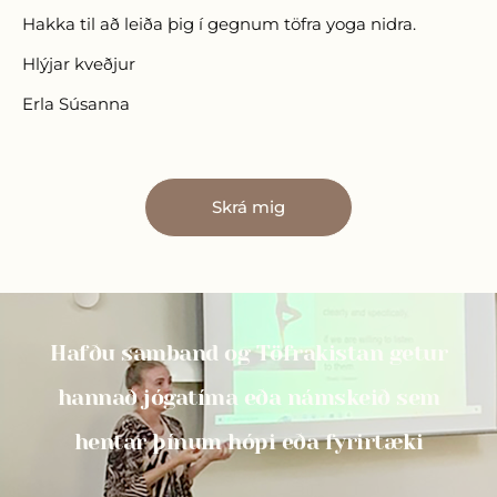
Hakka til að leiða þig í gegnum töfra yoga nidra.
Hlýjar kveðjur
Erla Súsanna
Skrá mig
Hafðu samband og Töfrakistan getur
hannað jógatíma eða námskeið sem
hentar þínum hópi eða fyrirtæki