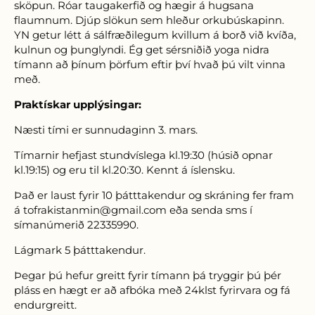
sköpun. Róar taugakerfið og hægir á hugsana
flaumnum. Djúp slökun sem hleður orkubúskapinn.
YN getur létt á sálfræðilegum
kvillum á borð við kvíða,
kulnun og þunglyndi. Ég get sérsniðið yoga nidra
tímann að þínum þörfum eftir því hvað þú vilt vinna
með.
Praktískar upplýsingar:
Næsti tími er sunnudaginn 3. mars.
Tímarnir hefjast stundvíslega kl.19:30 (húsið opnar
kl.19:15) og eru til kl.20:30. Kennt á íslensku.
Það er laust fyrir 10 þátttakendur og skráning fer fram
á tofrakistanmin@gmail.com eða senda sms í
símanúmerið 22335990.
Lágmark 5 þátttakendur.
Þegar þú hefur greitt fyrir tímann þá tryggir þú þér
pláss en hægt er að afbóka með 24klst fyrirvara og fá
endurgreitt.