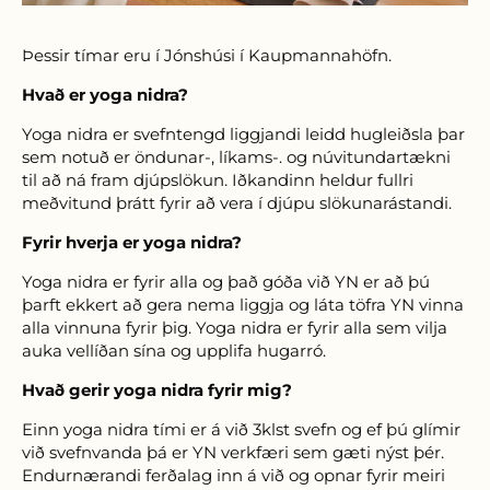
Þessir tímar eru í Jónshúsi í Kaupmannahöfn.
Hvað er yoga nidra?
Yoga nidra er svefntengd liggjandi leidd hugleiðsla þar
sem notuð er öndunar-, líkams-. og núvitundartækni
til að ná fram djúpslökun. Iðkandinn heldur fullri
meðvitund þrátt fyrir að vera í djúpu slökunarástandi.
Fyrir hverja er yoga nidra?
Yoga nidra er fyrir alla og það góða við YN er að þú
þarft ekkert að gera nema liggja og láta töfra YN vinna
alla vinnuna fyrir þig. Yoga nidra er fyrir alla sem vilja
auka vellíðan sína og upplifa hugarró.
Hvað gerir yoga nidra fyrir mig?
Einn yoga nidra tími er á við 3klst svefn og ef þú glímir
við svefnvanda þá er YN verkfæri sem gæti nýst þér.
Endurnærandi ferðalag inn
á við og opnar fyrir meiri