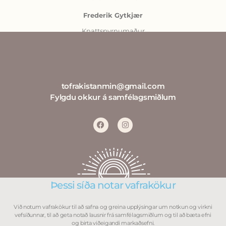
Frederik Gytkjær
Knattspyrnumaður
tofrakistanmin@gmail.com
Fylgdu okkur á samfélagsmiðlum
Þessi síða notar vafrakökur
Við notum vafrakökur til að safna og greina upplýsingar um notkun og virkni
vefsíðunnar, til að geta notað lausnir frá samfélagsmiðlum og til að bæta efni
og birta viðeigandi markaðsefni.