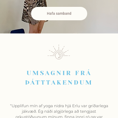
Hafa samband
UMSAGNIR FRÁ
ÞÁTTTAKENDUM
“Upplifun mín af yoga nidra hjá Erlu var gríðarlega
jákvæð. Ég náði algjörlega að tengjast
orkustöðvunum mínum, finna innri ró og var