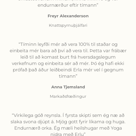
endurnærður eftir tímann”
Freyr Alexanderson
Knattspyrnuþjálfari
“Tíminn leyfði mér að vera 100% til staðar og
einbeita mér bara að því að vera til. Þetta var frábær
leið til að komast burt frá hversdagslegum
verkefnum og einbeita sér að mér. Þó ég hafi ekki
prófað það áður leiðbeindi Erla mér vel í gegnum
tímann”
Anna Tjemsland
Markaðsfræðingur
“Virkilega góð reynsla. Í fyrsta skipti sem ég næ að
slaka svona djúpt á. Mjög gott fyrir líkama og huga.
Endurnærð orka. Ég mæli heilshugar með Yoga
nidra með Erlu”